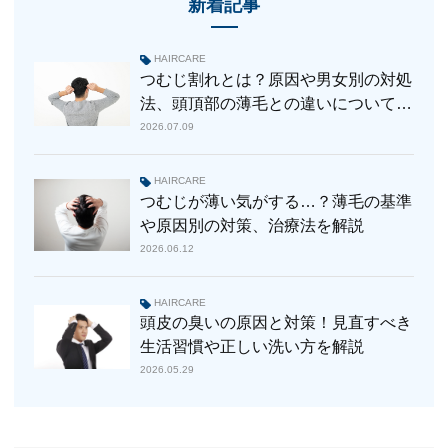
新着記事
HAIRCARE
つむじ割れとは？原因や男女別の対処
法、頭頂部の薄毛との違いについて解
説
2026.07.09
HAIRCARE
つむじが薄い気がする…？薄毛の基準
や原因別の対策、治療法を解説
2026.06.12
HAIRCARE
頭皮の臭いの原因と対策！見直すべき
生活習慣や正しい洗い方を解説
2026.05.29