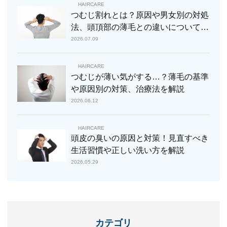
HAIRCARE
つむじ割れとは？原因や男女別の対処
法、頭頂部の薄毛との違いについて解
説
2026.07.09
HAIRCARE
つむじが薄い気がする…？薄毛の基準
や原因別の対策、治療法を解説
2026.06.12
HAIRCARE
頭皮の臭いの原因と対策！見直すべき
生活習慣や正しい洗い方を解説
2026.05.29
カテゴリ