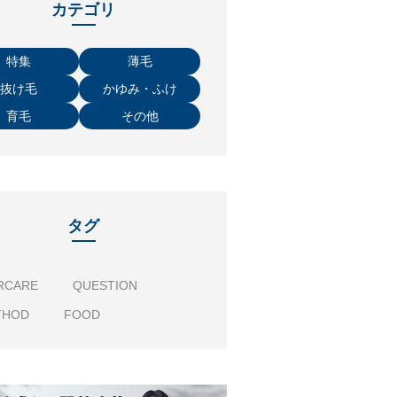
カテゴリ
特集
薄毛
抜け毛
かゆみ・ふけ
育毛
その他
タグ
RCARE
QUESTION
THOD
FOOD