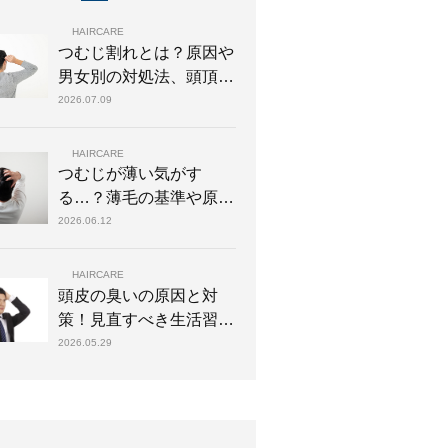
HAIRCARE
つむじ割れとは？原因や
男女別の対処法、頭頂部
の薄毛との違いについて
2026.07.09
解説
HAIRCARE
つむじが薄い気がす
る…？薄毛の基準や原因
別の対策、治療法を解説
2026.06.12
HAIRCARE
頭皮の臭いの原因と対
策！見直すべき生活習慣
や正しい洗い方を解説
2026.05.29