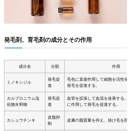
発毛剤、育毛剤の成分とその作用
成分名
分類
作用
発毛促
毛包に直接作用して細胞を活性化
ミノキシジル
進
発毛を促進する。
カルプロニウム塩
発毛促
血管を拡張して血流を改善する。
化物水和物
進
に作用して発毛を促進する。
皮脂抑
カシュウチンキ
皮膚の脂質量を抑え、抜け毛を防
制