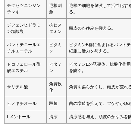
チクセツニンジン
毛根刺
毛根の細胞を刺激して活性化する
チンキ
激
る。
ジフェンヒドラミ
抗ヒス
頭皮のかゆみを抑える。
ン塩酸塩
タミン
パントテニールエ
ビタミ
ビタミンB群に含まれるパントテ
チルエーテル
ン
細胞に活力を与える。
トコフェロール酢
ビタミ
ビタミンEの誘導体。抗酸化作用
酸エステル
ン
を防ぐ。
角質軟
サリチル酸
角質を柔らかくし、頭皮が荒れる
化
ヒノキチオール
殺菌
菌の増殖を抑えて、フケやかゆみ
l-メントール
清涼
清涼感を与え、頭皮のかゆみを防