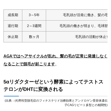
成長期
3～5年
毛乳頭が活発に働き、髪の毛
退行期
2～3週間
毛乳頭の働きが弱まり、毛球部
休止期
数ヶ月
毛乳頭の活動が休止す
AGAではヘアサイクルが乱れ、髪の毛が正常に発達しなく
なることで脱毛が起こります
。
5αリダクターゼという酵素によってテストス
テロンがDHTに変換される
(出典：(4)男性型脱毛症のフィナステリド治療効果とアンドロゲン受容体遺伝
子CAGリピート多型との相関性)