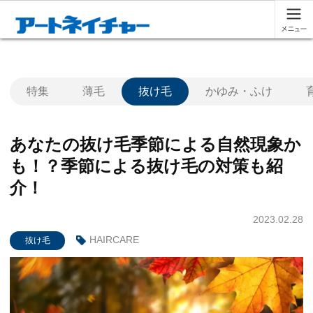
特集
薄毛
抜け毛
かゆみ・ふけ
あなたの抜け毛季節による自然現象か
も！？季節による抜け毛の対策も紹
介！
2023.02.28
HAIRCARE
抜け毛