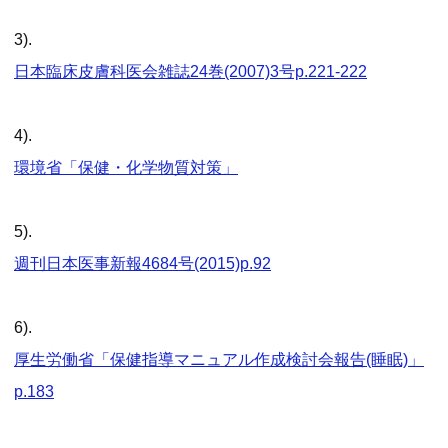
3).
日本臨床皮膚科医会雑誌24巻(2007)3号p.221-222
4).
環境省「保健・化学物質対策」
5).
週刊日本医事新報4684号(2015)p.92
6).
厚生労働省「保健指導マニュアル作成検討会報告(睡眠)」
p.183