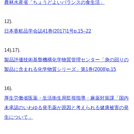
農林水産省「ちょうどよいバランスの食生活」
12).
日本香粧品学会誌41巻(2017)1号p.15–22
14).17).
製品評価技術基盤機構化学物質管理センター「身の回りの
製品に含まれる化学物質シリーズ」第1巻(2008)p.15
16).
厚生労働省医薬・生活衛生局監視指導・麻薬対策課「国内
未承認のいわゆる発毛薬が原因と考えられる健康被害の発
生について」