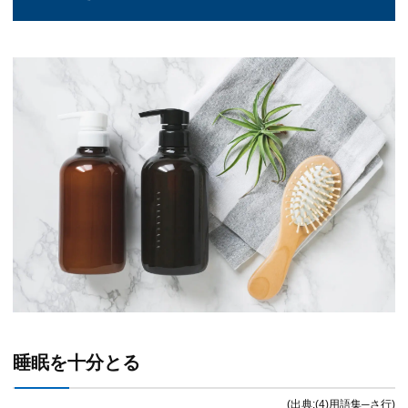
睡眠を十分とる
(出典:(4)用語集─さ行)