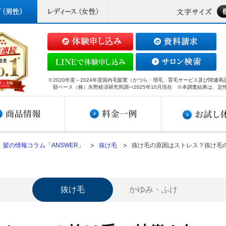
※2020年度～2024年度国内毛髪業（かつら・増毛、育毛サービス及び関連
額ベース（株）矢野経済研究所調べ2025年10月現在 ※本調査結果は、定
髪の情報コラム「ANSWER」
抜け毛
抜け毛の原因はストレス？抜け毛
抜け毛
かゆみ・ふけ