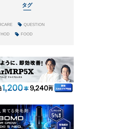
タグ
RCARE
QUESTION
THOD
FOOD