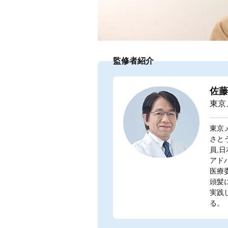
監修者紹介
佐藤
東京
東京
さと
員,
アド
医療
頭髪
実践
る。