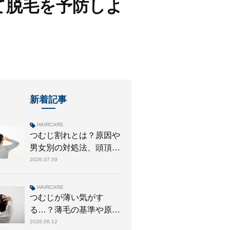
て脱毛を予防しよ
新着記事
HAIRCARE
つむじ割れとは？原因や
男女別の対処法、頭頂部
の薄毛との違いについて
2026.07.09
解説
HAIRCARE
つむじが薄い気がす
る…？薄毛の基準や原因
別の対策、治療法を解説
2026.06.12