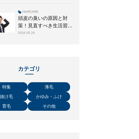
HAIRCARE
頭皮の臭いの原因と対
策！見直すべき生活習慣
や正しい洗い方を解説
2026.05.29
カテゴリ
特集
薄毛
抜け毛
かゆみ・ふけ
育毛
その他