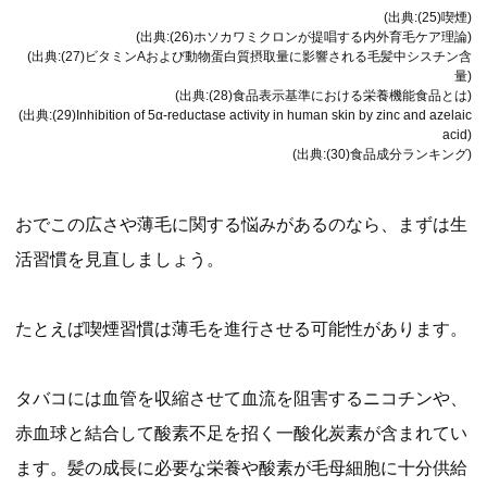
(出典:(25)喫煙)
(出典:(26)ホソカワミクロンが提唱する内外育毛ケア理論)
(出典:(27)ビタミンAおよび動物蛋白質摂取量に影響される毛髪中シスチン含
量)
(出典:(28)食品表示基準における栄養機能食品とは)
(出典:(29)Inhibition of 5α-reductase activity in human skin by zinc and azelaic
acid)
(出典:(30)食品成分ランキング)
おでこの広さや薄毛に関する悩みがあるのなら、まずは生
活習慣を見直しましょう。
たとえば喫煙習慣は薄毛を進行させる可能性があります。
タバコには血管を収縮させて血流を阻害するニコチンや、
赤血球と結合して酸素不足を招く一酸化炭素が含まれてい
ます。髪の成長に必要な栄養や酸素が毛母細胞に十分供給