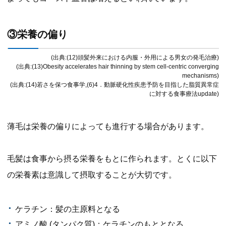
③栄養の偏り
(出典:(12)頭髪外来における内服・外用による男女の発毛治療)
(出典:(13)Obesity accelerates hair thinning by stem cell-centric converging
mechanisms)
(出典:(14)若さを保つ食事学,(6)4．動脈硬化性疾患予防を目指した脂質異常症
に対する食事療法update)
薄毛は栄養の偏りによっても進行する場合があります。
毛髪は食事から摂る栄養をもとに作られます。とくに以下
の栄養素は意識して摂取することが大切です。
ケラチン：髪の主原料となる
アミノ酸 (タンパク質)：ケラチンのもととなる