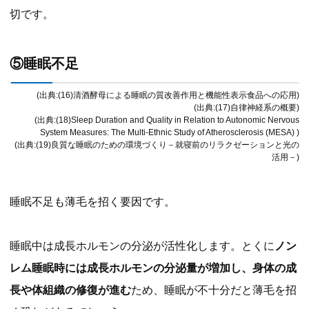
切です。
⑤睡眠不足
(出典:(16)清酒酵母による睡眠の質改善作用と機能性表示食品への応用)
(出典:(17)自律神経系の概要)
(出典:(18)Sleep Duration and Quality in Relation to Autonomic Nervous
System Measures: The Multi-Ethnic Study of Atherosclerosis (MESA) )
(出典:(19)良質な睡眠のための環境づくり－就寝前のリラクゼーションと光の
活用－)
睡眠不足も薄毛を招く要因です。
睡眠中は成長ホルモンの分泌が活性化します。とくに
ノン
レム睡眠時には成長ホルモンの分泌量が増加し、身体の成
長や体組織の修復が進む
ため、睡眠が不十分だと薄毛を招