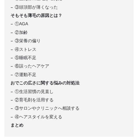
③頭頂部が薄くなった
そもそも薄毛の原因とは？
①AGA
②加齢
③栄養の偏り
④ストレス
⑤睡眠不足
⑥誤ったヘアケア
⑦運動不足
おでこの広さに関する悩みの対処法
①生活習慣の見直し
②育毛剤を活用する
③サロンやクリニックへ相談する
④ヘアスタイルを変える
まとめ