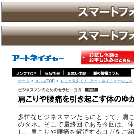
ホーム
>
メンズTOP
>
もっと教えて！ アートネイチャーのこと
ビジネスマンのためのセラピーヨガ Vol.8 肩こりや腰痛を引き起こす体のゆがみを改善！
多忙なビジネスマンたちにとって、肩
のタネ。そこで最終回である今回は、
し、肩こりや腰痛を解消するヨガをご