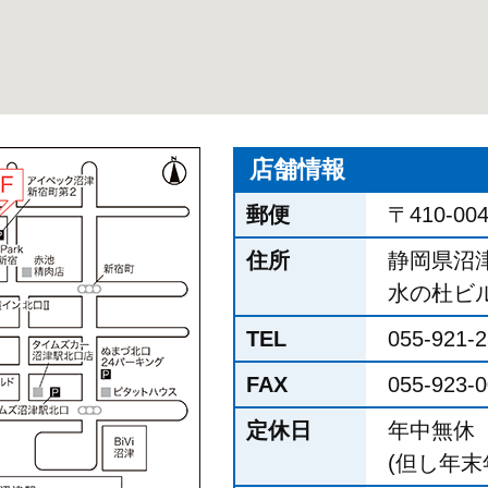
店舗情報
郵便
〒410-00
住所
静岡県沼津
水の杜ビル
TEL
055-921-
FAX
055-923-
定休日
年中無休
(但し年末