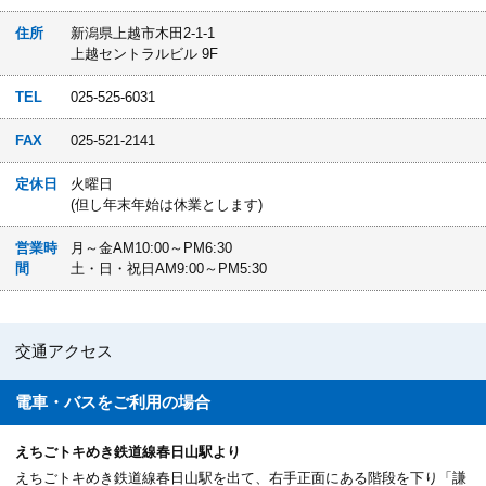
住所
新潟県上越市木田2-1-1
上越セントラルビル 9F
TEL
025-525-6031
FAX
025-521-2141
定休日
火曜日
(但し年末年始は休業とします)
営業時
月～金AM10:00～PM6:30
間
土・日・祝日AM9:00～PM5:30
交通アクセス
電車・バスを
ご利用の場合
えちごトキめき鉄道線春日山駅より
えちごトキめき鉄道線春日山駅を出て、右手正面にある階段を下り「謙