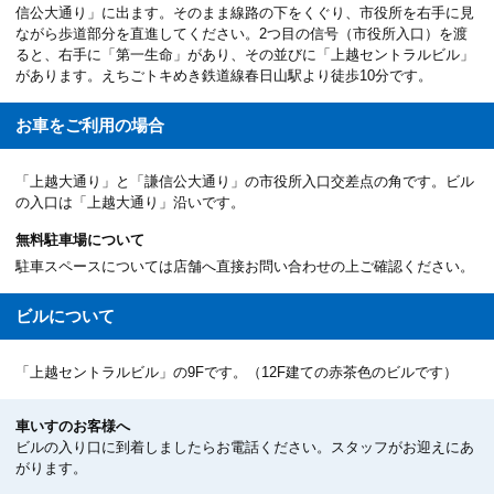
信公大通り」に出ます。そのまま線路の下をくぐり、市役所を右手に見
ながら歩道部分を直進してください。2つ目の信号（市役所入口）を渡
ると、右手に「第一生命」があり、その並びに「上越セントラルビル」
があります。えちごトキめき鉄道線春日山駅より徒歩10分です。
お車を
ご利用の場合
「上越大通り」と「謙信公大通り」の市役所入口交差点の角です。ビル
の入口は「上越大通り」沿いです。
無料駐車場について
駐車スペースについては店舗へ直接お問い合わせの上ご確認ください。
ビルについて
「上越セントラルビル」の9Fです。（12F建ての赤茶色のビルです）
車いすのお客様へ
ビルの入り口に到着しましたらお電話ください。スタッフがお迎えにあ
がります。