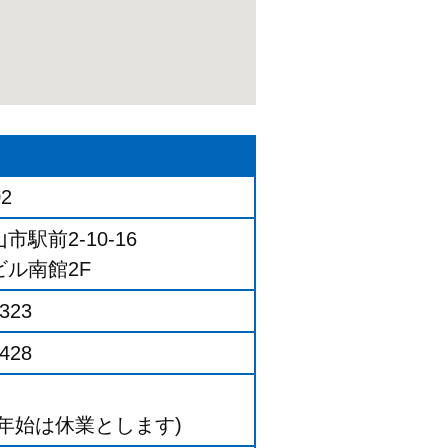
02
駅前2-10-16
ル南館2F
2323
5428
年始は休業とします)