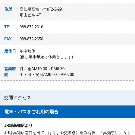
住所
高知県高知市本町2-2-29
畑山ビル 4F
TEL
088-872-2616
FAX
088-872-2650
定休日
年中無休
(但し年末年始は休業とします)
営業時
月～金AM10:00～PM6:30
間
土・日・祝日AM9:00～PM5:30
交通アクセス
電車・バスを
ご利用の場合
JR線高知駅より
JR線高知駅南口を出て、はりまや交差点に進み右折、「高知県庁」方面