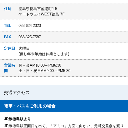
住所
徳島県徳島市藍場町1-5
ゲートウェイWEST徳島 7F
TEL
088-624-2323
FAX
088-625-7587
定休日
火曜日
(但し年末年始は休業とします)
営業時
月～金AM10:00～PM6:30
間
土・日・祝日AM9:00～PM5:30
交通アクセス
電車・バスを
ご利用の場合
JR線徳島駅より
JR線徳島駅正面口を出て、「アミコ」方面に向かい、元町交差点を渡り