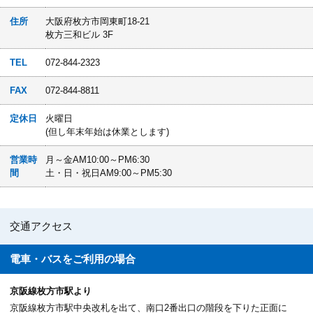
住所
大阪府枚方市岡東町18-21
枚方三和ビル 3F
TEL
072-844-2323
FAX
072-844-8811
定休日
火曜日
(但し年末年始は休業とします)
営業時
月～金AM10:00～PM6:30
間
土・日・祝日AM9:00～PM5:30
交通アクセス
電車・バスを
ご利用の場合
京阪線枚方市駅より
京阪線枚方市駅中央改札を出て、南口2番出口の階段を下りた正面に