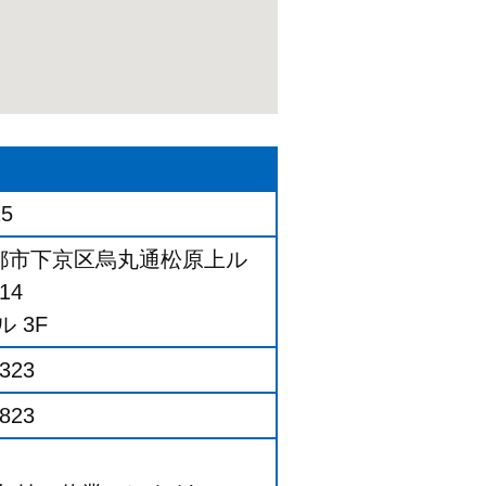
15
都市下京区烏丸通松原上ル
14
 3F
2323
6823