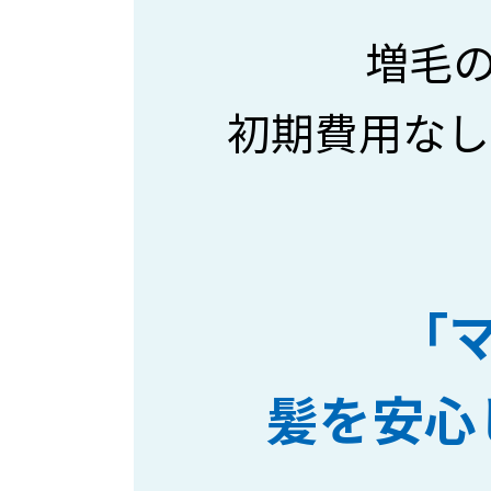
増毛
初期費用なし
「
髪を安心