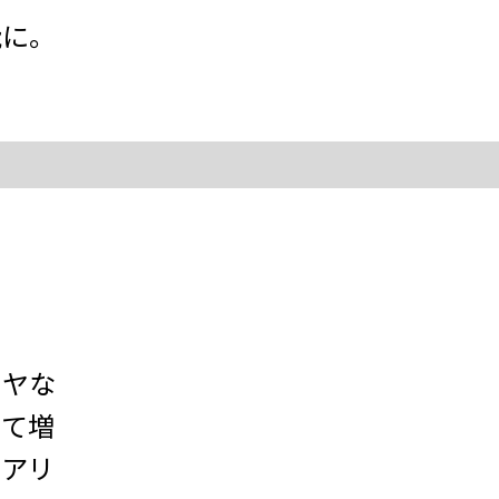
能に。
ツヤな
して増
リアリ