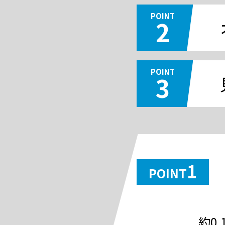
POINT
2
POINT
3
1
POINT
約0