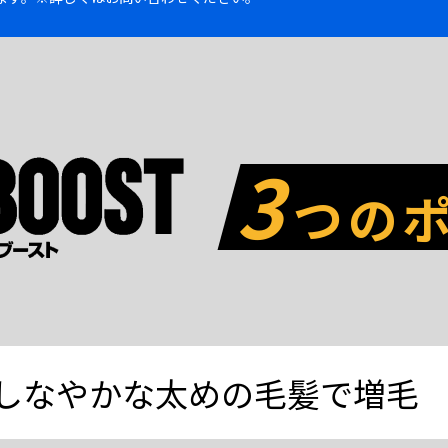
3
つの
しなやかな太めの毛髪で増毛