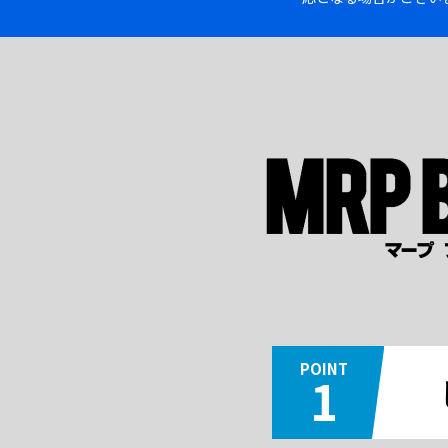
POINT
1