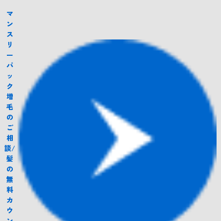
マ
ン
ス
リ
ー
パ
ッ
ク
増
毛
の
ご
相
談/
髪
の
無
料
カ
ウ
ン