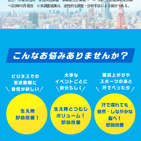
べ2025年10月現在 ※本調査結果は、定性的な調査・分析手法による推計である。