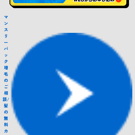
マ
ン
ス
リ
ー
パ
ッ
ク
増
毛
の
ご
相
談/
髪
の
無
料
カ