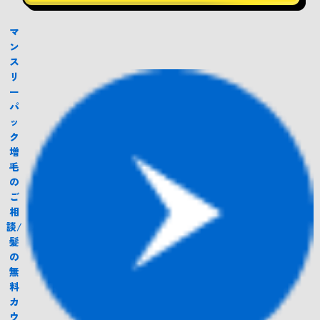
マ
ン
ス
リ
ー
パ
ッ
ク
増
毛
の
ご
相
談/
髪
の
無
料
カ
ウ