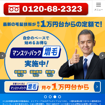
※1,200本増毛体験の対象商品は、クリアマープ 5Xのダブルタイプとなります。 ※増毛体験は取り付けから増毛部分の
カット/セットまで含まれます。※お1人様1回限り、初めて当社のサービスを受けられる男性のお客様に限ります。 ※