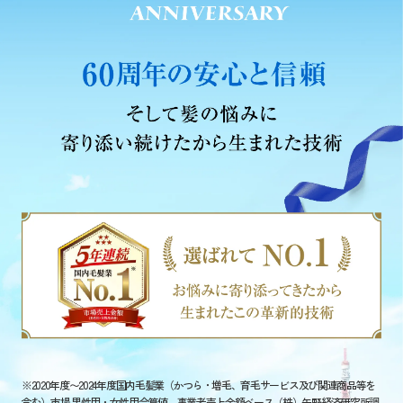
※2020年度〜2024年度国内毛髪業（かつら・増毛、育毛サービス及び関連商品等を
含む）市場 男性用・女性用合算値 事業者売上金額ベース（株）矢野経済研究所調