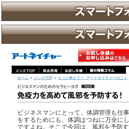
ホーム
>
メンズTOP
>
もっと教えて！ アートネイチャーのこと
ビジネスマンのためのセラピーヨガ Vol.5 免疫力を高めて風邪を予防する！
ビジネスマンにとって、体調管理も仕
をするためにも、体調はつねに万全に
ですよね。そこで今回は、風邪を予防