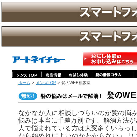
ホーム
>
メンズTOP
>
髪のWEB相談室
無料髪の悩みはメールで解消！ 髪のWEB相談室
なかなか人に相談しづらいのが髪の悩
悩みは本当に千差万別です。解消方法が
人で悩まれている方は大変多くいらっ
から始めればよいのかわからない」「