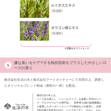
嫌な臭いをケア
※
する独自技術をプラスしたやさしいロ
5
ーズの香り
株式会社生活の木と株式会社アートネイチャーにて共同の上、調香し
たオリジナルブレンド精油（香料の一部）を配合。
(株)生活の木とは。
ハーブある暮らし「ハーバルライフ」を提案し35年のハー
ブ・アロマテラピーの専門店。 世界40カ国の提携農園か
ら厳選したオーガニックハーブや精油などを販売し、全国
100店舗の直営店のほか、ハーブガーデン、サロン、カル